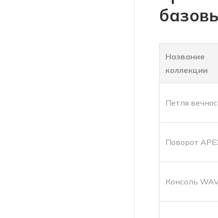
базовы
Название
коллекции
Петля вечнос
Поворот APE
Консоль WA