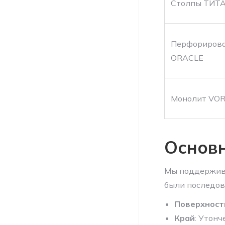
Столпы ТИТ
Перфориров
ORACLE
Монолит VO
Основн
Мы поддержива
были последов
Поверхност
Край
: Утон