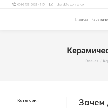
0086 133 6063 4115
richard@astonisa.com
Главная
Керамиче
Керамичес
Вы здесь:
Главная
Ке
Зачем 
Категория