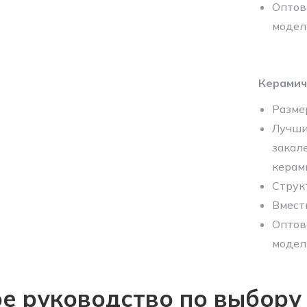
Оптов
модел
Керамич
Разме
Лучши
закал
керами
Струк
Вмест
Оптов
модел
е руководство по выбору