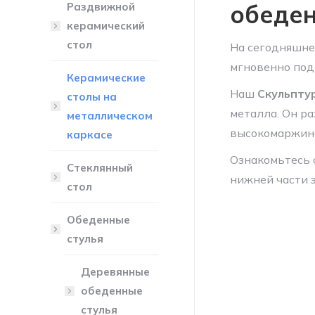
обеде
Раздвижной
керамический
стол
На сегодняшне
мгновенно под
Керамические
Наш
Скульпту
столы на
металла. Он р
металлическом
высокомаржина
каркасе
Ознакомьтесь 
Стеклянный
нижней части 
стол
Обеденные
стулья
Деревянные
обеденные
стулья