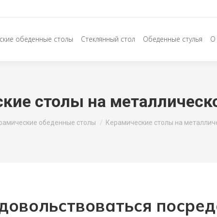
ские обеденные столы
Стеклянный стол
Обеденные стулья
О
кие столы на металлическ
рамические обеденные столы
Керамические столы на металлич
довольствоваться посре