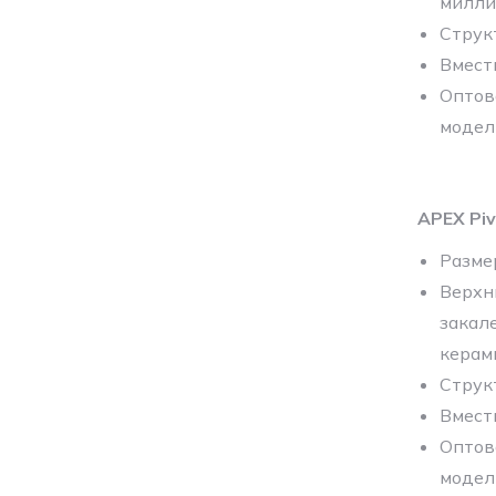
милли
Струк
Вмест
Оптов
модел
APEX Pi
Разме
Верхн
закал
керам
Струк
Вмест
Оптов
модел