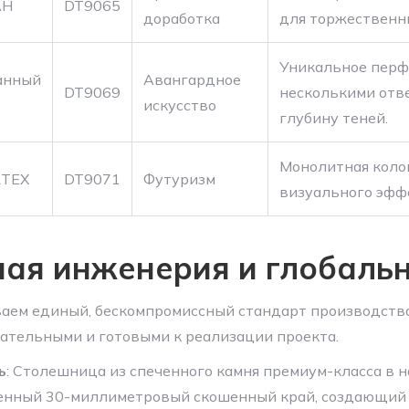
АН
DT9065
доработка
для торжественн
Уникальное перф
анный
Авангардное
DT9069
несколькими отв
искусство
глубину теней.
Монолитная коло
RTEX
DT9071
Футуризм
визуального эфф
ая инженерия и глобаль
ем единый, бескомпромиссный стандарт производства 
ательными и готовыми к реализации проекта.
ь
: Столешница из спеченного камня премиум-класса в н
ченный 30-миллиметровый скошенный край, создающий 