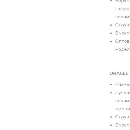
Верхн
закал
керам
Струк
Вмест
Оптов
модел
ORACLE 
Разме
Лучши
керами
милли
Струк
Вмест