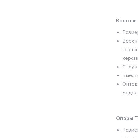
Консоль
Разме
Верхн
закал
керам
Струк
Вмест
Оптов
модел
Опоры T
Разме