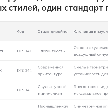
х стилей, один стандарт
Код
Стиль дизайна
Ключевая визуал
Основа с художе
ти
DT9041
Элегантность
воздушный силуэ
Современная
Смелые геометри
X
DT9042
архитектура
устойчивость дл
Скульптурный
Элегантная пьеде
VE
DT9043
минимализм
максимальное про
Промышленная
Симметричная опо