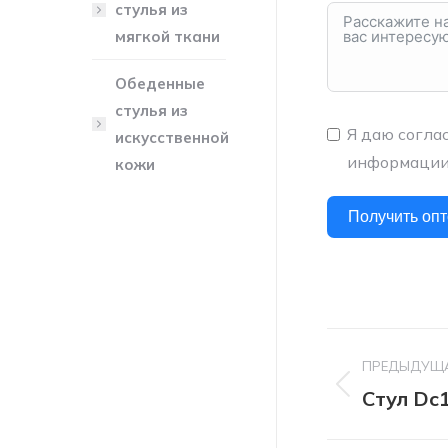
стулья из
мягкой ткани
Обеденные
стулья из
Я даю согла
искусственной
информации,
кожи
Получить оп
Навиг
ПРЕДЫДУЩ
по
Стул Dc
Предыду
проект:
проект