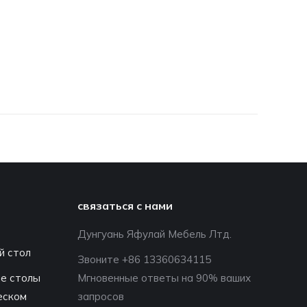
связаться с нами
Дунгуань Яфулай Мебель Лтд.
й стол
Звоните +86 13360634115
е столы
Мгновенные ответы на 90% ваших
еском
запросов