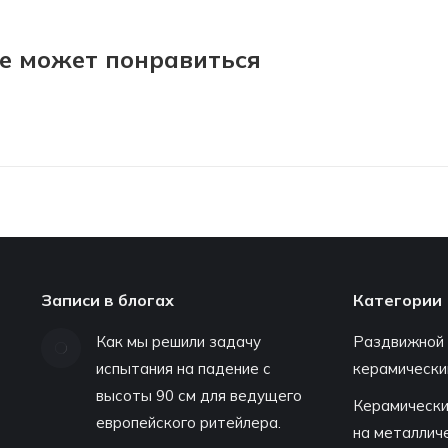
е может понравиться
Записи в блогах
Категории
Как мы решили задачу
Раздвижной
испытания на падение с
керамически
высоты 90 см для ведущего
Керамически
европейского ритейлера.
на металлич