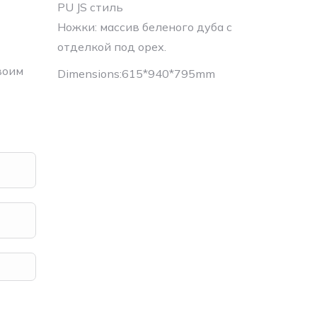
PU JS стиль
Ножки: массив беленого дуба с
отделкой под орех.
воим
Dimensions:615*940*795mm