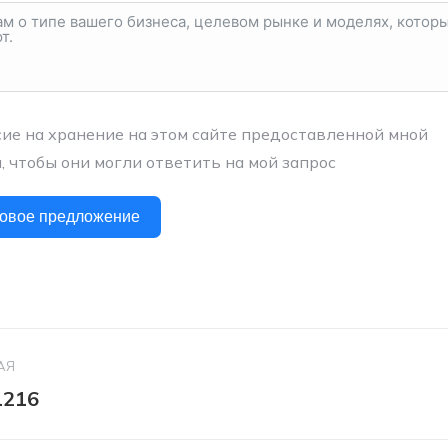
сие на хранение на этом сайте предоставленной мной
 чтобы они могли ответить на мой запрос
товое предложение
ация
АЯ
1216
щий
Следую
проект:
у