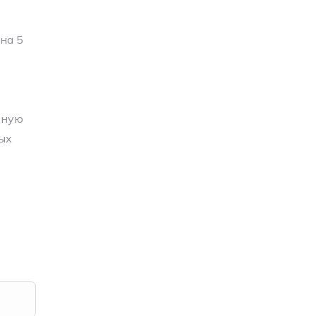
на 5
дную
ых