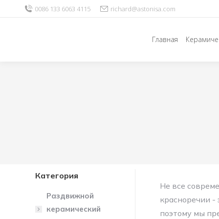
0086 133 6063 4115
richard@astonisa.com
Главная
Керамиче
Категория
Не все совреме
Раздвижной
красноречии -
керамический
поэтому мы п