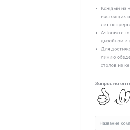
Каждый из н
настоящих и
лет непреры
Astonisa с 
дизайном и 
Для достиже
линию обеде
столов из ке
Запрос на опт