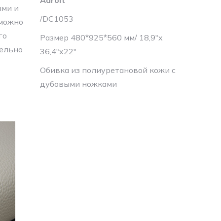
Adroit
ыми и
/DC1053
 можно
го
Размер 480*925*560 мм/ 18,9″x
тельно
36,4″x22″
Обивка из полиуретановой кожи с
дубовыми ножками