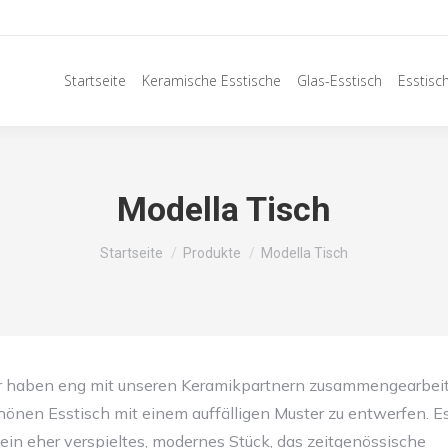
Startseite
Keramische Esstische
Glas-Esstisch
Esstisc
Modella Tisch
Sie befinden sich hier:
Startseite
Produkte
Modella Tisch
r haben eng mit unseren Keramikpartnern zusammengearbeit
önen Esstisch mit einem auffälligen Muster zu entwerfen. E
ein eher verspieltes, modernes Stück, das zeitgenössische