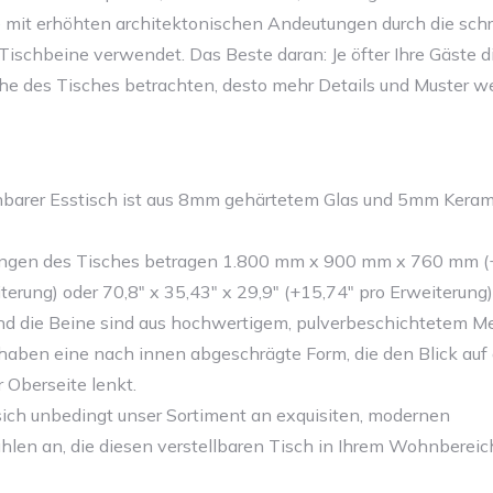
mit erhöhten architektonischen Andeutungen durch die sch
ischbeine verwendet. Das Beste daran: Je öfter Ihre Gäste d
he des Tisches betrachten, desto mehr Details und Muster w
hbarer Esstisch ist aus 8mm gehärtetem Glas und 5mm Keram
ngen des Tisches betragen 1.800 mm x 900 mm x 760 mm 
erung) oder 70,8" x 35,43" x 29,9" (+15,74" pro Erweiterung)
nd die Beine sind aus hochwertigem, pulverbeschichtetem Me
 haben eine nach innen abgeschrägte Form, die den Blick auf
r Oberseite lenkt.
ich unbedingt unser Sortiment an exquisiten, modernen
len an, die diesen verstellbaren Tisch in Ihrem Wohnbereic