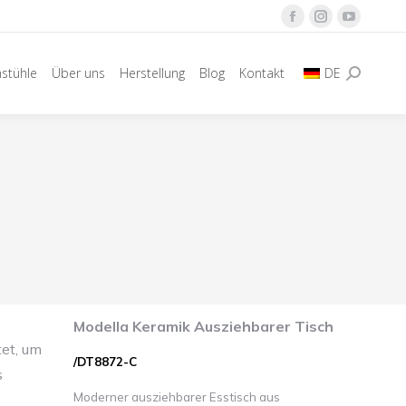
Facebook
Instagram
YouTube
Seite
Seite
Seite
hstühle
Über uns
Herstellung
Blog
Kontakt
DE
öffnet
öffnet
öffnet
Suche:
in
in
in
neuem
neuem
neuem
Fenster
Fenster
Fenster
Modella Keramik Ausziehbarer Tisch
et, um
/DT8872-C
s
Moderner ausziehbarer Esstisch aus