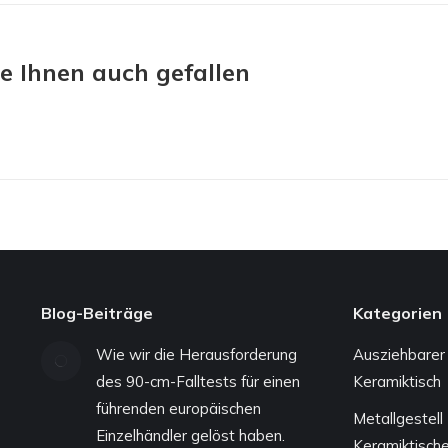
e Ihnen auch gefallen
Blog-Beiträge
Kategorien
Wie wir die Herausforderung
Ausziehbarer
des 90-cm-Falltests für einen
Keramiktisch
führenden europäischen
Metallgestell
Einzelhändler gelöst haben.
Keramiktisch