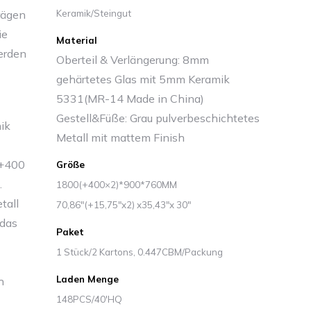
rägen
Keramik/Steingut
ie
Material
erden
Oberteil & Verlängerung: 8mm
gehärtetes Glas mit 5mm Keramik
5331(MR-14 Made in China)
Gestell&Füße: Grau pulverbeschichtetes
ik
Metall mit mattem Finish
(+400
Größe
.
1800(+400×2)*900*760MM
tall
70,86″(+15,75″x2) x35,43″x 30″
 das
Paket
1 Stück/2 Kartons, 0.447CBM/Packung
Laden Menge
h
148PCS/40'HQ