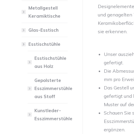
Designelemente 
Metallgestell
und genagelten T
Keramiktische
Keramikoberfläc
Glas-Esstisch
sie erkennen.
Esstischstühle
Unser auszie
Esstischstühle
gefertigt.
aus Holz
Die Abmessu
mm pro Erweit
Gepolsterte
Das Gestell u
Esszimmerstühle
gefertigt und
aus Stoff
Muster auf de
Kunstleder-
Schauen Sie s
Esszimmerstühle
Esszimmerstüh
ergänzen.