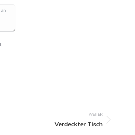
t,
WEITER
Verdeckter Tisch
s