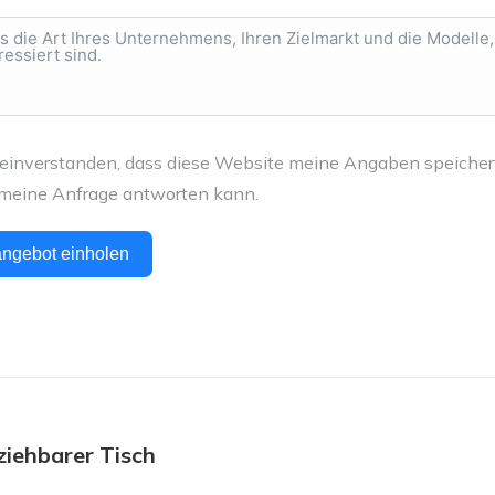
 einverstanden, dass diese Website meine Angaben speicher
f meine Anfrage antworten kann.
ngebot einholen
-
tion
ziehbarer Tisch
Nächste
Projekt: