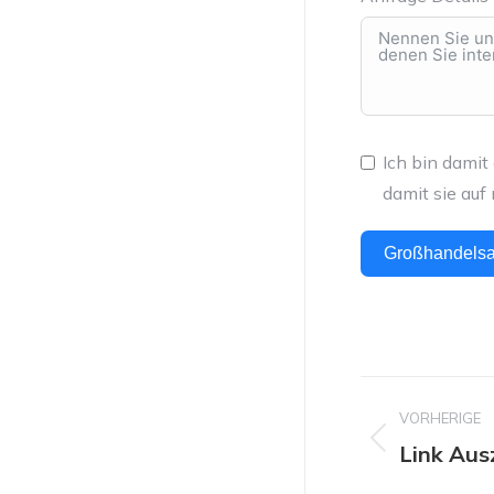
Ich bin damit
damit sie au
Großhandelsa
Projekt
VORHERIGE
Naviga
Link Aus
Vorheriges
Projekt: