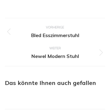
Projekt-
VORHERIGE
Navigation
Bled Esszimmerstuhl
Vorheriges
Projekt:
WEITER
Newel Modern Stuhl
Nächstes
Projekt:
Das könnte Ihnen auch gefallen