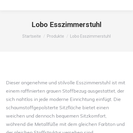
Lobo Esszimmerstuhl
Sie befinden sich hier:
Startseite
Produkte
Lobo Esszimmerstuhl
Dieser angenehme und stilvolle Esszimmerstuhl ist mit
einem raffinierten grauen Stoffbezug ausgestattet, der
sich nahtlos in jede moderne Einrichtung einfügt. Die
schaumstoffgepolsterte Sitzfläche bietet einen
weichen und dennoch bequemen Sitzkomfort,
während die Metallfüße mit dem gleichen Farbton und
der gleichen Stoffstruktur versehen sind.