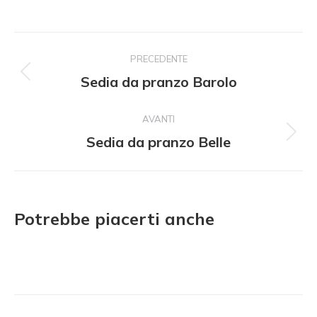
Navigazione
PRECEDENTE
del
Sedia da pranzo Barolo
Progetto
precedente:
progetto
AVANTI
Sedia da pranzo Belle
Il
prossimo
progetto:
Potrebbe piacerti anche