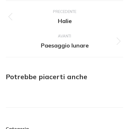
Navigazione
PRECEDENTE
del
Halie
Progetto
precedente:
progetto
AVANTI
Paesaggio lunare
Il
prossimo
progetto:
Potrebbe piacerti anche
Categoria