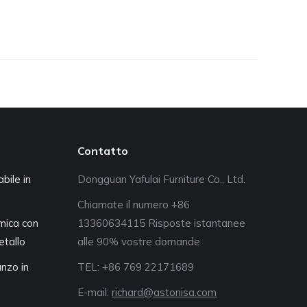
Contatto
bile in
Dongguan Yafulai Furniture Co., Ltd.
Chiamate il numero +86
amica con
13360634115 Risposte istantanee
etallo
alle 90% vostre domande
nzo in
TEL: +86 769 22171689
E-mail:
richard@astonisa.com