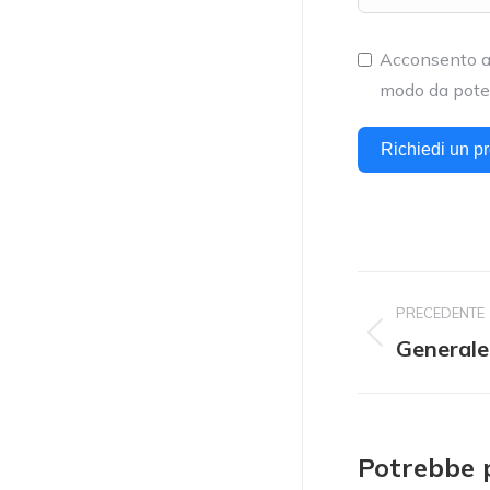
Acconsento a 
modo da poter
Richiedi un pr
Naviga
PRECEDENTE
del
Generale
Progetto
precedente:
proget
Potrebbe 