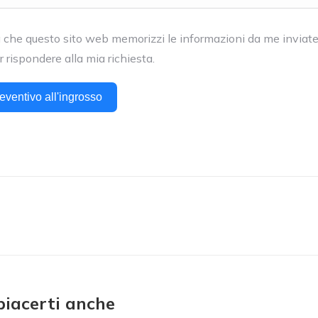
che questo sito web memorizzi le informazioni da me inviate
 rispondere alla mia richiesta.
eventivo all'ingrosso
zione
Il
prossimo
to
progetto:
piacerti anche