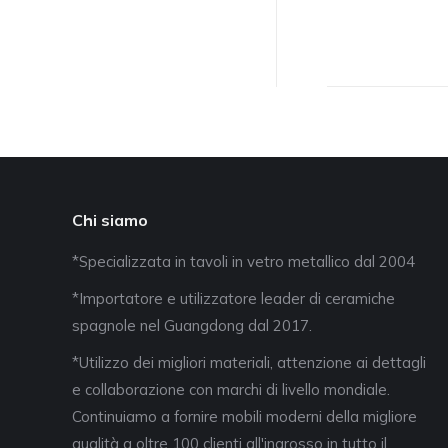
Chi siamo
*Specializzata in tavoli in vetro metallico dal 2004
*Importatore e utilizzatore leader di ceramiche
spagnole nel Guangdong dal 2017.
*Utilizzo dei migliori materiali, attenzione ai dettagli
e collaborazione con marchi di livello mondiale.
Continuiamo a fornire mobili moderni della migliore
qualità a oltre 100 clienti all'ingrosso in tutto il