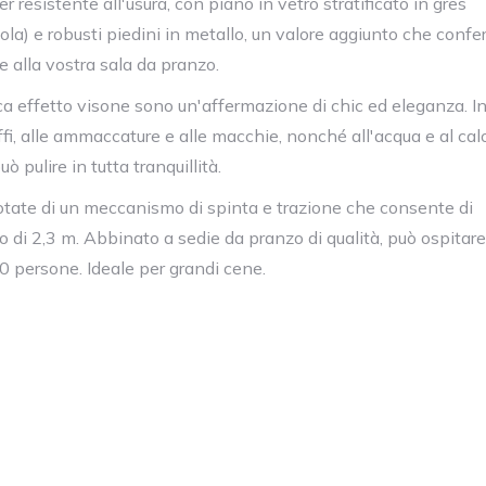
r resistente all'usura, con piano in vetro stratificato in gres
la) e robusti piedini in metallo, un valore aggiunto che confe
e alla vostra sala da pranzo.
ca effetto visone sono un'affermazione di chic ed eleganza. In
ffi, alle ammaccature e alle macchie, nonché all'acqua e al calo
uò pulire in tutta tranquillità.
otate di un meccanismo di spinta e trazione che consente di
lo di 2,3 m. Abbinato a sedie da pranzo di qualità, può ospitare
persone. Ideale per grandi cene.