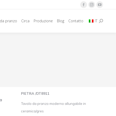
La
La
La
pagina
pagina
pagina
 da pranzo
Circa
Produzione
Blog
Contatto
IT
Facebook
Instagram
YouTube
Ricerca:
si
si
si
apre
apre
apre
in
in
in
una
una
una
nuova
nuova
nuova
finestra
finestra
finestra
PIETRA /DT8911
a
Tavolo da pranzo moderno allungabile in
o
ceramica/gres