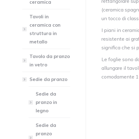
rettangolare supe
ceramica
(ceramica spagno
Tavoli in
un tocco di class
ceramica con
I piani in cerami
struttura in
resistente ai gra
metallo
significa che si p
Tavolo da pranzo
Le foglie sono d
in vetro
allungare il tavo
comodamente 10 
Sedie da pranzo
Sedie da
pranzo in
legno
Sedie da
pranzo