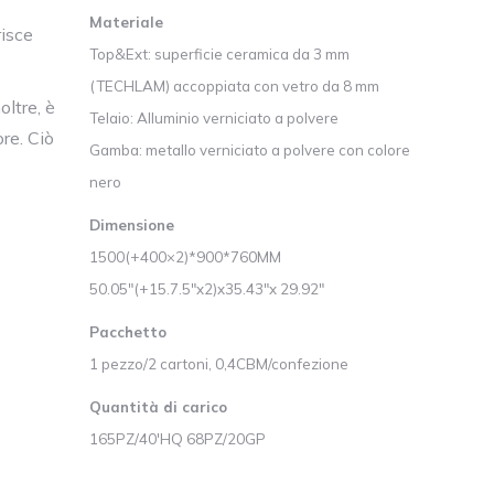
Materiale
risce
Top&Ext: superficie ceramica da 3 mm
(TECHLAM) accoppiata con vetro da 8 mm
oltre, è
Telaio: Alluminio verniciato a polvere
re. Ciò
Gamba: metallo verniciato a polvere con colore
nero
Dimensione
1500(+400×2)*900*760MM
50.05″(+15.7.5″x2)x35.43″x 29.92″
Pacchetto
1 pezzo/2 cartoni, 0,4CBM/confezione
Quantità di carico
165PZ/40'HQ 68PZ/20GP