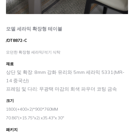
모델 세라믹 확장형 테이블
/DT8872-C
모던한 확장형 세라믹/석기 식탁
재료
상단 및 확장: 8mm 강화 유리와 5mm 세라믹 5331(MR-
14 중국산)
프레임 및 다리: 무광택 마감의 회색 파우더 코팅 금속
크기
1800(+400×2)*900*760MM
70.86″(+15.75″x2) x35.43″x 30″
패키지