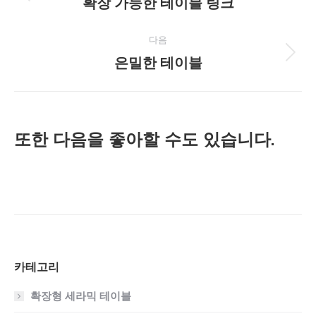
확장 가능한 테이블 링크
이
전
젝
프
다음
트
로
은밀한 테이블
다
젝
음
탐
트:
프
색
로
또한 다음을 좋아할 수도 있습니다.
젝
트:
카테고리
확장형 세라믹 테이블