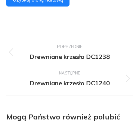
Nawigacja
POPRZEDNIE
po
Drewniane krzesło DC1238
Poprzedni
projekt:
projekcie
NASTĘPNE
Drewniane krzesło DC1240
Następny
projekt:
Mogą Państwo również polubić