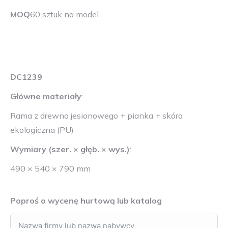
MOQ
60 sztuk na model
DC1239
Główne materiały
:
Rama z drewna jesionowego + pianka + skóra
ekologiczna (PU)
Wymiary (szer. × głęb. × wys.)
:
490 × 540 × 790 mm
Poproś o wycenę hurtową lub katalog