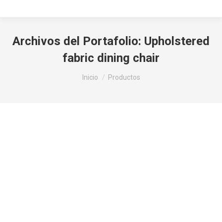
Archivos del Portafolio:
Upholstered
fabric dining chair
Estás aquí:
Inicio
Productos