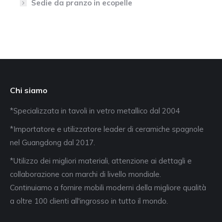
Sedie da pranzo in ecopelle
Chi siamo
*Specializzata in tavoli in vetro metallico dal 2004
*Importatore e utilizzatore leader di ceramiche spagnole
nel Guangdong dal 2017.
*Utilizzo dei migliori materiali, attenzione ai dettagli e
collaborazione con marchi di livello mondiale.
Continuiamo a fornire mobili moderni della migliore qualità
a oltre 100 clienti all'ingrosso in tutto il mondo.