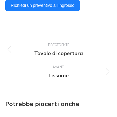
Richiedi un preventivo all'ingrosso
Navigazione
PRECEDENTE
del
Tavolo di copertura
Progetto
precedente:
progetto
AVANTI
Lissome
Il
prossimo
progetto:
Potrebbe piacerti anche