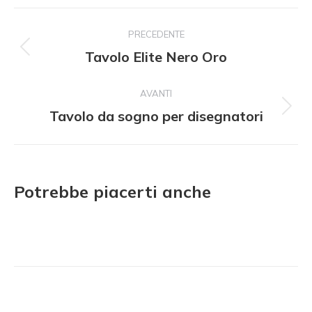
Navigazione
PRECEDENTE
del
Tavolo Elite Nero Oro
Progetto
precedente:
progetto
AVANTI
Tavolo da sogno per disegnatori
Il
prossimo
progetto:
Potrebbe piacerti anche