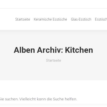
Startseite
Keramische Esstische
Glas-Esstisch
Esstisc
Alben Archiv:
Kitchen
Sie befinden sich hier:
Startseite
ie suchen. Vielleicht kann die Suche helfen.