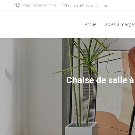
0086 133 6063 4115
richard@astonisa.com
Accueil
Tables à mange
Chaise de salle 