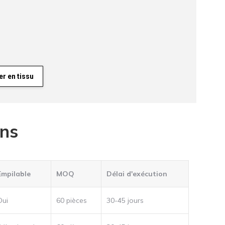
r en tissu
ons
Empilable
MOQ
Délai d'exécution
Oui
60 pièces
30-45 jours