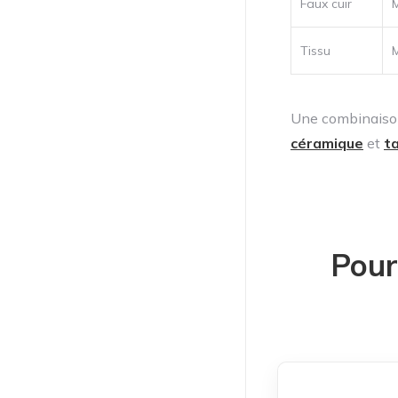
Faux cuir
M
Tissu
M
Une combinaison
céramique
et
t
Pour