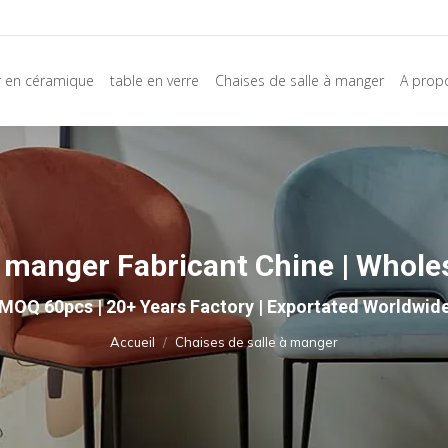
r en céramique
table en verre
Chaises de salle à manger
A prop
à manger Fabricant Chine | Whol
Vous êtes ici :
MOQ 60pcs | 20+ Years Factory | Exportated Worldwid
Accueil
Chaises de salle à manger