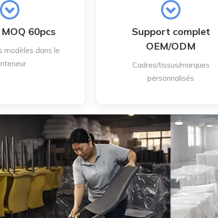
e MOQ 60pcs
Support complet
OEM/ODM
s modèles dans le
onteneur
Cadres/tissus/marques
personnalisés