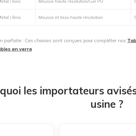
étal / bois
Mousse haute résolution/Cuir PU
étal / Bois
Mousse et tissu haute résolution
 parfaite : Ces chaises sont conçues pour compléter nos
Tab
ables en verre
quoi les importateurs avisés 
usine ?