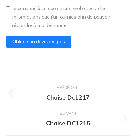
Je consens à ce que ce site web stocke les
informations que j'ai fournies afin de pouvoir
répondre à ma demande.
Obtenir un devis en gros
Navigation
PRÉCÉDENT
de
Chaise Dc1217
Onglet
précédent
commentaire
SUIVANT
Chaise DC1215
Projets
similaires