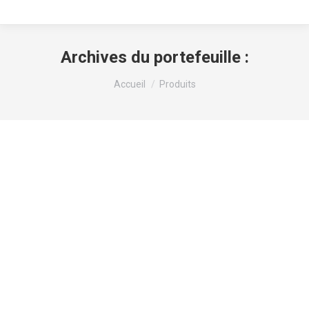
Archives du portefeuille :
Vous êtes ici :
Accueil
Produits