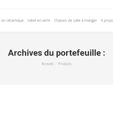
r en céramique
table en verre
Chaises de salle à manger
A prop
Archives du portefeuille :
Vous êtes ici :
Accueil
Produits